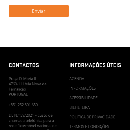
CONTACTOS
INFORMAÇÕES ÚTEIS
Praça D. Maria II
AGENDA
4760-111 Vila Nova de
INFORMAÇÕES
Famalicão
PORTUGAL
ACESSIBILIDADE
+351 252 301 650
BILHETEIRA
DL N.º 59/2021 – custo de
POLÍTICA DE PRIVACIDADE
chamada telefónica para a
rede fixa/móvel nacional de
TERMOS E CONDIÇÕES