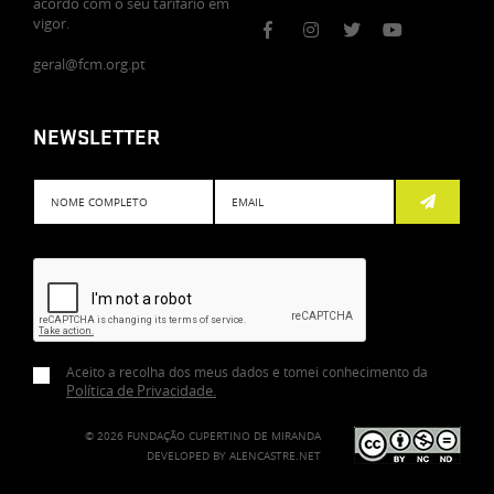
acordo com o seu tarifário em
vigor.
geral@fcm.org.pt
NEWSLETTER
Subscreve
Aceito a recolha dos meus dados e tomei conhecimento da
Política de Privacidade
.
© 2026 FUNDAÇÃO CUPERTINO DE MIRANDA
DEVELOPED BY
ALENCASTRE.NET