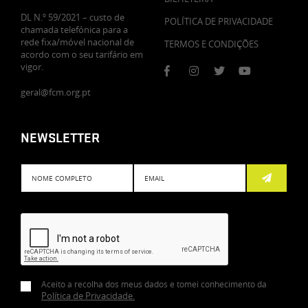
DL N.º 59/2021 – custo de
POLÍTICA DE PRIVACIDADE
chamada telefónica para a
rede fixa/móvel nacional de
TERMOS E CONDIÇÕES
acordo com o seu tarifário em
vigor.
geral@fcm.org.pt
NEWSLETTER
Subscreve
Aceito a recolha dos meus dados e tomei conhecimento da
Política de Privacidade
.