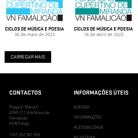
CICLOS DE MÚSICA E POESIA
CICLOS DE MÚSICA E POESIA
30 de maio de 2023
18 de abril de 2023
CARREGAR MAIS
CONTACTOS
INFORMAÇÕES ÚTEIS
Praça D. Maria II
AGENDA
4760-111 Vila Nova de
INFORMAÇÕES
Famalicão
PORTUGAL
ACESSIBILIDADE
+351 252 301 650
BILHETEIRA