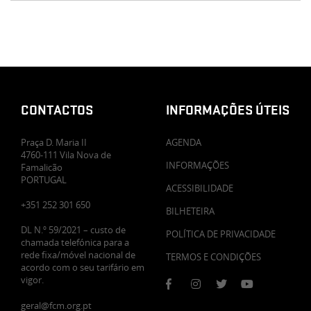
CONTACTOS
INFORMAÇÕES ÚTEIS
Praça D. Maria II
AGENDA
4760-111 Vila Nova de
INFORMAÇÕES
Famalicão
PORTUGAL
ACESSIBILIDADE
+351 252 301 650
BILHETEIRA
DL N.º 59/2021 – custo de
POLÍTICA DE PRIVACIDADE
chamada telefónica para a
rede fixa/móvel nacional de
TERMOS E CONDIÇÕES
acordo com o seu tarifário em
vigor.
geral@fcm.org.pt