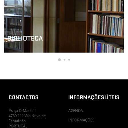
BIBLIOTECA
CONTACTOS
INFORMAÇÕES ÚTEIS
Praça D. Maria II
AGENDA
4760-111 Vila Nova de
INFORMAÇÕES
Famalicão
PORTUGAL