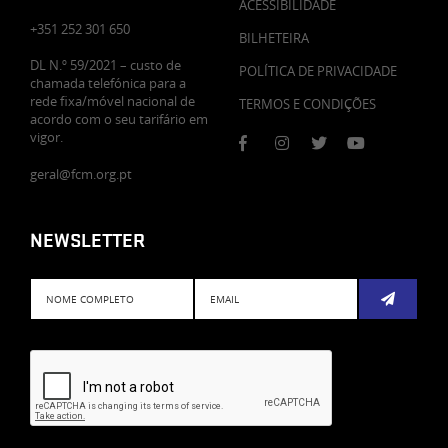
ACESSIBILIDADE
+351 252 301 650
BILHETEIRA
DL N.º 59/2021 – custo de
POLÍTICA DE PRIVACIDADE
chamada telefónica para a
rede fixa/móvel nacional de
TERMOS E CONDIÇÕES
acordo com o seu tarifário em
vigor.
geral@fcm.org.pt
NEWSLETTER
Subscreve