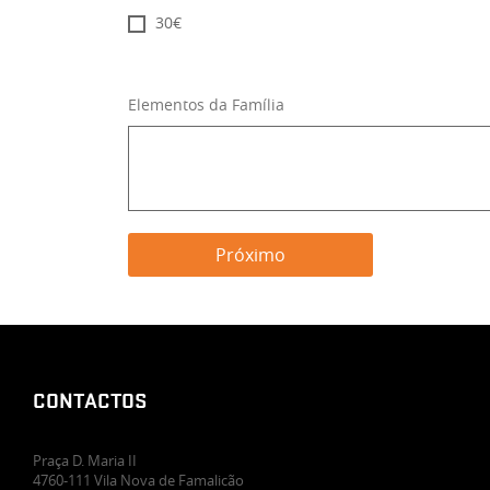
30€
Elementos da Família
CONTACTOS
Praça D. Maria II
4760-111 Vila Nova de Famalicão