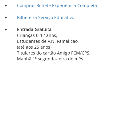
Comprar Bilhete Experiência Completa
Encerra ao público aos fins de semana e feriados.
Encerra no mês de agosto.
Bilheteira Serviço Educativo
Entrada Gratuita
:
Crianças 0-12 anos;
Estudantes de V.N. Famalicão;
(até aos 25 anos);
Titulares do cartão Amigo FCM/CPS;
Manhã 1ª segunda-feira do mês.