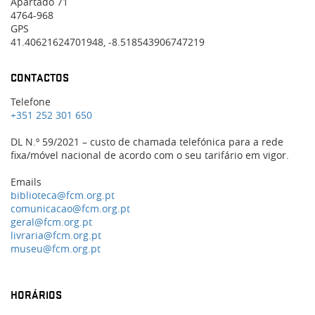
Apartado 71
4764-968
GPS
41.40621624701948, -8.518543906747219
CONTACTOS
Telefone
+351 252 301 650
DL N.º 59/2021 – custo de chamada telefónica para a rede
fixa/móvel nacional de acordo com o seu tarifário em vigor.
Emails
biblioteca@fcm.org.pt
comunicacao@fcm.org.pt
geral@fcm.org.pt
livraria@fcm.org.pt
museu@fcm.org.pt
HORÁRIOS