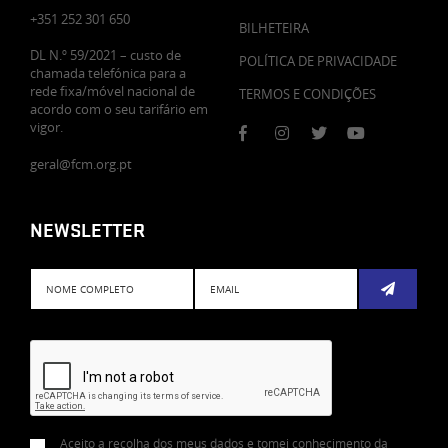
+351 252 301 650
BILHETEIRA
DL N.º 59/2021 – custo de
POLÍTICA DE PRIVACIDADE
chamada telefónica para a
rede fixa/móvel nacional de
TERMOS E CONDIÇÕES
acordo com o seu tarifário em
vigor.
geral@fcm.org.pt
NEWSLETTER
Subscreve
Aceito a recolha dos meus dados e tomei conhecimento da