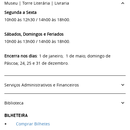
Museu | Torre Literária | Livraria
Segunda a Sexta
10h00 às 12h30 / 14h00 às 18h00.
Sábados, Domingos e Feriados
10h00 às 13h00 / 14h00 às 18h00.
Encerra nos dias
: 1 de janeiro; 1 de maio; domingo de
Páscoa; 24, 25 e 31 de dezembro.
Serviços Administrativos e Financeiros
Segunda a Sexta
Biblioteca
9h30 às 12h30 / 14h00 às 18h00.
Segunda a Sexta
BILHETEIRA
Encerra ao público aos fins de semana e feriados.
10h00 às 12h30 / 14h30 às 18h00.
Comprar Bilhetes