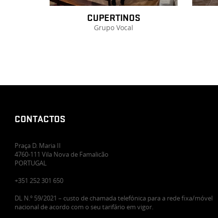
CUPERTINOS
Grupo Vocal
CONTACTOS
Praça D. Maria II
4760-111 Vila Nova de Famalicão
PORTUGAL
+351 252 301 650
DL N.º 59/2021 – custo de chamada telefónica para a rede fixa/móvel
nacional de acordo com o seu tarifário em vigor.