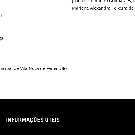
João Luís Pinheiro Guimarães, 
Marlene Alexandra Teixeira de 
l
gal
icipal de Vila Nova de Famalicão
INFORMAÇÕES ÚTEIS