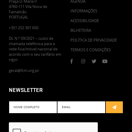
Praça D. Maria II
AGENDA
4760-111 Vila Nova de
INFORMAÇÕES
Famalicão
PORTUGAL
ACESSIBILIDADE
+351 252 301 650
BILHETEIRA
DL N.º 59/2021 – custo de
POLÍTICA DE PRIVACIDADE
chamada telefónica para a
rede fixa/móvel nacional de
TERMOS E CONDIÇÕES
acordo com o seu tarifário em
vigor.
geral@fcm.org.pt
NEWSLETTER
Subscreve