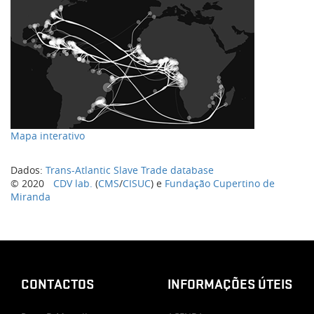
Mapa interativo
Dados:
Trans-Atlantic Slave Trade database
© 2020
CDV
lab.
(
CMS
/
CISUC
)
e
Fundação Cupertino de
Miranda
CONTACTOS
INFORMAÇÕES ÚTEIS