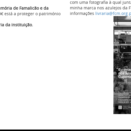
com uma fotografia à qual jun
minha marca nos azulejos da 
emória de Famalicão e da
informações
livraria@fcm.org.
0€ está a proteger o património
 da instituição.