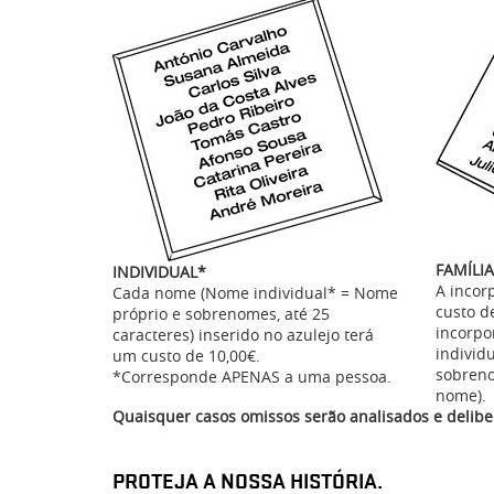
FAMÍLIA
INDIVIDUAL*
A incor
Cada nome (Nome individual* = Nome
custo d
próprio e sobrenomes, até 25
incorpo
caracteres) inserido no azulejo terá
individ
um custo de 10,00€.
sobreno
*Corresponde APENAS a uma pessoa.
nome).
Quaisquer casos omissos serão analisados e delib
PROTEJA A NOSSA HISTÓRIA.