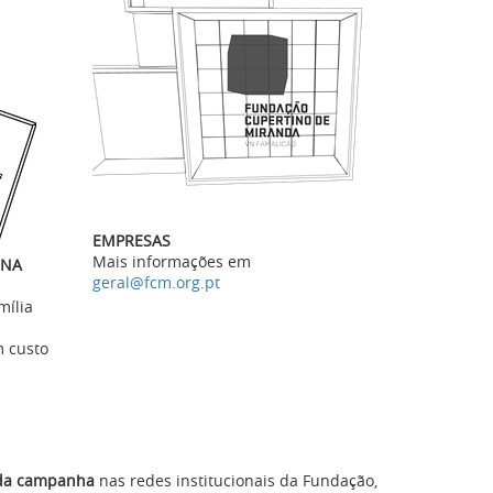
EMPRESAS
Mais informações em
ENA
geral@fcm.org.pt
mília
m custo
 da campanha
nas redes institucionais da Fundação,