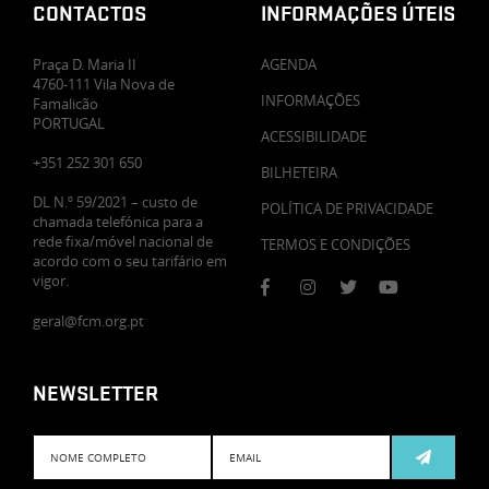
CONTACTOS
INFORMAÇÕES ÚTEIS
Praça D. Maria II
AGENDA
4760-111 Vila Nova de
INFORMAÇÕES
Famalicão
PORTUGAL
ACESSIBILIDADE
+351 252 301 650
BILHETEIRA
DL N.º 59/2021 – custo de
POLÍTICA DE PRIVACIDADE
chamada telefónica para a
rede fixa/móvel nacional de
TERMOS E CONDIÇÕES
acordo com o seu tarifário em
vigor.
geral@fcm.org.pt
NEWSLETTER