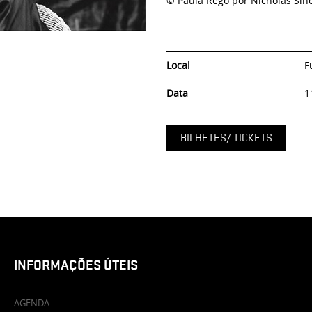
© Paula Rego por Nicholas Sinc
Local
F
Data
1
BILHETES/ TICKETS
INFORMAÇÕES ÚTEIS
AGENDA