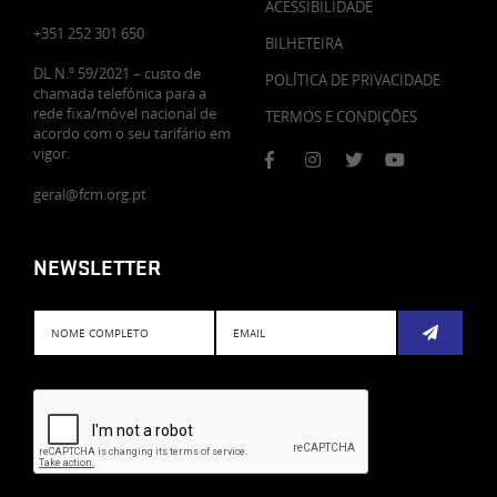
ACESSIBILIDADE
+351 252 301 650
BILHETEIRA
DL N.º 59/2021 – custo de
POLÍTICA DE PRIVACIDADE
chamada telefónica para a
rede fixa/móvel nacional de
TERMOS E CONDIÇÕES
acordo com o seu tarifário em
vigor.
geral@fcm.org.pt
NEWSLETTER
Subscreve