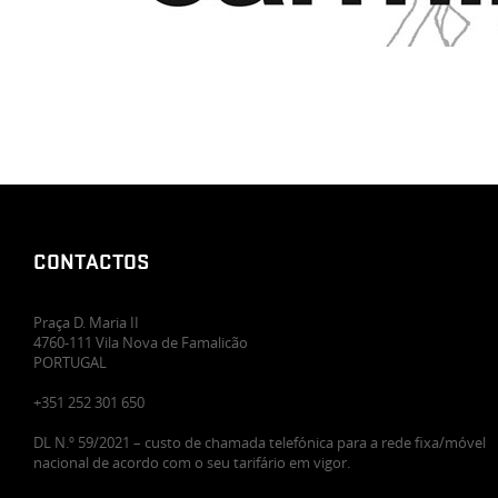
CONTACTOS
Praça D. Maria II
4760-111 Vila Nova de Famalicão
PORTUGAL
+351 252 301 650
DL N.º 59/2021 – custo de chamada telefónica para a rede fixa/móvel
nacional de acordo com o seu tarifário em vigor.