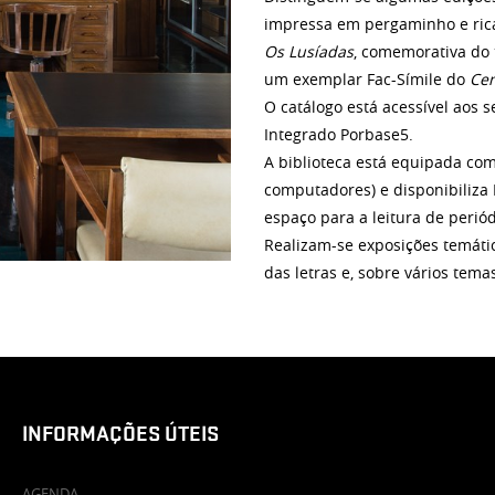
impressa em pergaminho e rica
Os Lusíadas
, comemorativa do 
um exemplar Fac-Símile do
Cen
O catálogo está acessível aos 
Integrado Porbase5.
A biblioteca está equipada com 
computadores) e disponibiliza 
espaço para a leitura de periód
Realizam-se exposições temát
das letras e, sobre vários te
INFORMAÇÕES ÚTEIS
AGENDA