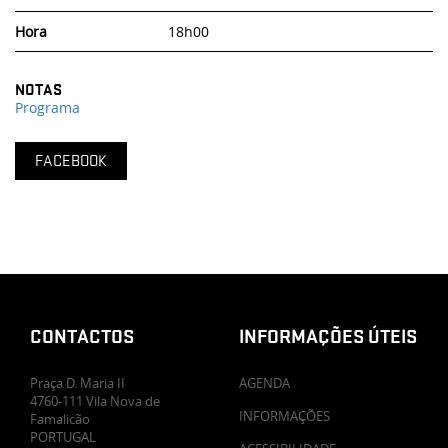
Hora
18h00
NOTAS
Programa
FACEBOOK
CONTACTOS
INFORMAÇÕES ÚTEIS
Praça D. Maria II
AGENDA
4760-111 Vila Nova de
INFORMAÇÕES
Famalicão
PORTUGAL