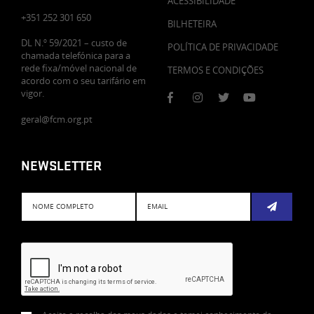
ACESSIBILIDADE
+351 252 301 650
BILHETEIRA
DL N.º 59/2021 – custo de
POLÍTICA DE PRIVACIDADE
chamada telefónica para a
rede fixa/móvel nacional de
TERMOS E CONDIÇÕES
acordo com o seu tarifário em
vigor.
geral@fcm.org.pt
NEWSLETTER
Subscreve