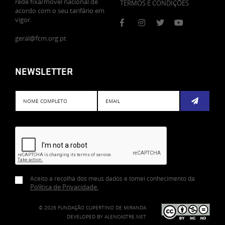
rede fixa/móvel nacional de
TERMOS E CONDIÇÕES
acordo com o seu tarifário em
vigor.
geral@fcm.org.pt
NEWSLETTER
Subscreve
Aceito a recolha dos meus dados e tomei conhecimento da
Política de Privacidade
.
© 2026 FUNDAÇÃO CUPERTINO DE MIRANDA
DEVELOPED BY
ALENCASTRE.NET