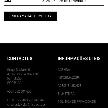
Data
23, 24, 25 e 26 de novembro
PROGRAMAÇÃO COMPLETA
CONTACTOS
INFORMAÇÕES ÚTEIS
Praça D. Maria II
AGENDA
4760-111 Vila Nova de
INFORMAÇÕES
Famalicão
PORTUGAL
ACESSIBILIDADE
+351 252 301 650
BILHETEIRA
DL N.º 59/2021 – custo de
POLÍTICA DE PRIVACIDADE
chamada telefónica para a