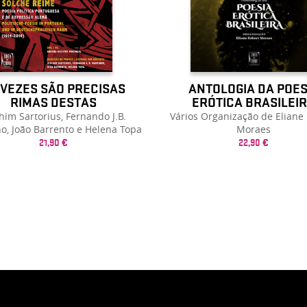
 VEZES SÃO PRECISAS
ANTOLOGIA DA POES
RIMAS DESTAS
ERÓTICA BRASILEI
him Sartorius, Fernando J.B.
Vários Organização de Eliane
o, João Barrento e Helena Topa
Moraes
21,90 €
22,90 €