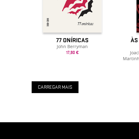
ÀS
77 ONÍRICAS
John Berryman
Joac
17,90 €
Martinh
CARREGAR MAIS