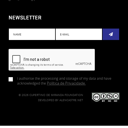
NEWSLETTER
Subscreve
I authorise the processing and storage of my data and have
Política de Privacidade
.
acknowledged the
© 2026 CUPERTINO DE MIRANDA FOUNDATION
DEVELOPED BY
ALENCASTRE.NET