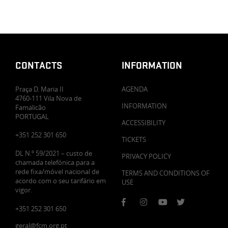
CONTACTS
INFORMATION
Praça D. Maria II
AGENDA
4760-111 Vila Nova de
INFORMATION
Famalicão
PORTUGAL
ACCESSIBILITY
+351 252 301 650
TICKETS
DL N.º 59/2021 – custo de
PRIVACY POLICY
chamada telefónica para a
rede fixa/móvel nacional de
TERMS AND CONDITIONS OF
acordo com o seu tarifário em
USE
vigor.
+351 252 301 650
geral@fcm.org.pt