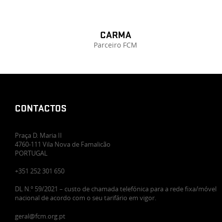
CARMA
Parceiro FCM
CONTACTOS
Praça D. Maria II
4760-111 Vila Nova de Famalicão
PORTUGAL
+351 252 301 650
DL N.º 59/2021 – custo de chamada telefónica para a rede fixa/móvel
nacional de acordo com o seu tarifário em vigor.
geral@fcm.org.pt