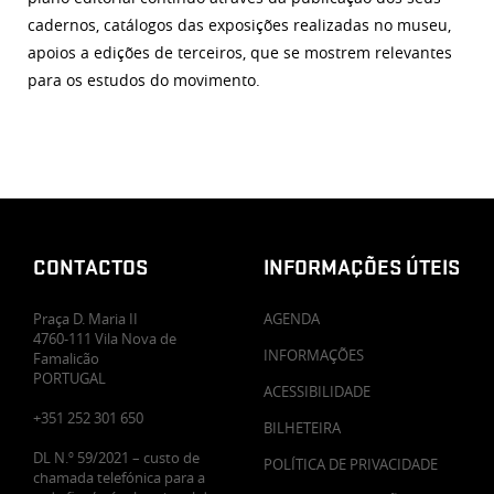
cadernos, catálogos das exposições realizadas no museu,
apoios a edições de terceiros, que se mostrem relevantes
para os estudos do movimento.
CONTACTOS
INFORMAÇÕES ÚTEIS
Praça D. Maria II
AGENDA
4760-111 Vila Nova de
INFORMAÇÕES
Famalicão
PORTUGAL
ACESSIBILIDADE
+351 252 301 650
BILHETEIRA
DL N.º 59/2021 – custo de
POLÍTICA DE PRIVACIDADE
chamada telefónica para a