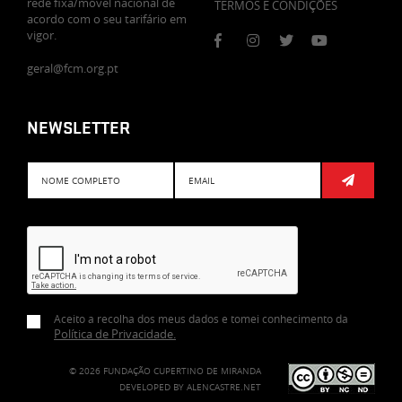
rede fixa/móvel nacional de
TERMOS E CONDIÇÕES
acordo com o seu tarifário em
vigor.
geral@fcm.org.pt
NEWSLETTER
Subscreve
Aceito a recolha dos meus dados e tomei conhecimento da
Política de Privacidade
.
© 2026 FUNDAÇÃO CUPERTINO DE MIRANDA
DEVELOPED BY
ALENCASTRE.NET