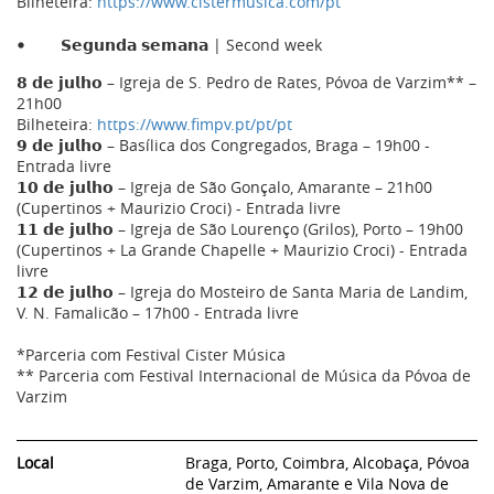
Bilheteira:
https://www.cistermusica.com/pt
𝗦𝗲𝗴𝘂𝗻𝗱𝗮 𝘀𝗲𝗺𝗮𝗻𝗮 | Second week
𝟴 𝗱𝗲 𝗷𝘂𝗹𝗵𝗼 – Igreja de S. Pedro de Rates, Póvoa de Varzim** –
21h00
Bilheteira:
https://www.fimpv.pt/pt/pt
𝟵 𝗱𝗲 𝗷𝘂𝗹𝗵𝗼 – Basílica dos Congregados, Braga – 19h00 -
Entrada livre
𝟭𝟬 𝗱𝗲 𝗷𝘂𝗹𝗵𝗼 – Igreja de São Gonçalo, Amarante – 21h00
(Cupertinos + Maurizio Croci) - Entrada livre
𝟭𝟭 𝗱𝗲 𝗷𝘂𝗹𝗵𝗼 – Igreja de São Lourenço (Grilos), Porto – 19h00
(Cupertinos + La Grande Chapelle + Maurizio Croci) - Entrada
livre
𝟭𝟮 𝗱𝗲 𝗷𝘂𝗹𝗵𝗼 – Igreja do Mosteiro de Santa Maria de Landim,
V. N. Famalicão – 17h00 - Entrada livre
*Parceria com Festival Cister Música
** Parceria com Festival Internacional de Música da Póvoa de
Varzim
Local
Braga, Porto, Coimbra, Alcobaça, Póvoa
de Varzim, Amarante e Vila Nova de