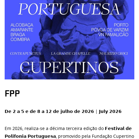
FPP
𝗗𝗲 𝟮 𝗮 𝟱 𝗲 𝗱𝗲 𝟴 𝗮 𝟭𝟮 𝗱𝗲 𝗷𝘂𝗹𝗵𝗼 𝗱𝗲 𝟮𝟬𝟮𝟲 | 𝗝𝘂𝗹𝘆 𝟮𝟬𝟮𝟲
Em 2026, realiza-se a décima terceira edição do 𝗙𝗲𝘀𝘁𝗶𝘃𝗮𝗹 𝗱𝗲
𝗣𝗼𝗹𝗶𝗳𝗼𝗻𝗶𝗮 𝗣𝗼𝗿𝘁𝘂𝗴𝘂𝗲𝘀𝗮, promovido pela Fundação Cupertino