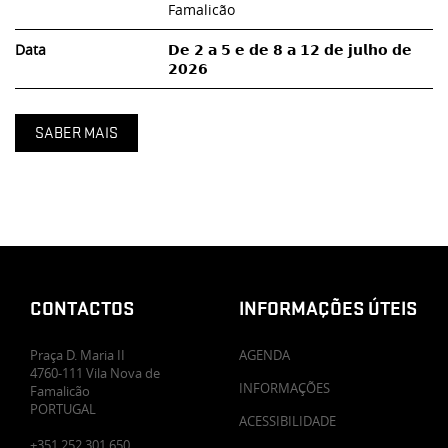
Famalicão
Data
𝗗𝗲 𝟮 𝗮 𝟱 𝗲 𝗱𝗲 𝟴 𝗮 𝟭𝟮 𝗱𝗲 𝗷𝘂𝗹𝗵𝗼 𝗱𝗲
𝟮𝟬𝟮𝟲
SABER MAIS
CONTACTOS
INFORMAÇÕES ÚTEIS
Praça D. Maria II
AGENDA
4760-111 Vila Nova de
INFORMAÇÕES
Famalicão
PORTUGAL
ACESSIBILIDADE
+351 252 301 650