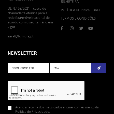
BILHETEIRA
DL N.º 59/2021 – custo de
POLÍTICA DE PRIVACIDADE
chamada telefónica para a
rede fixa/móvel nacional de
TERMOS E CONDIÇÕES
acordo com o seu tarifário em
vigor.
geral@fcm.org.pt
NEWSLETTER
Subscreve
Aceito a recolha dos meus dados e tomei conhecimento da
Política de Privacidade
.