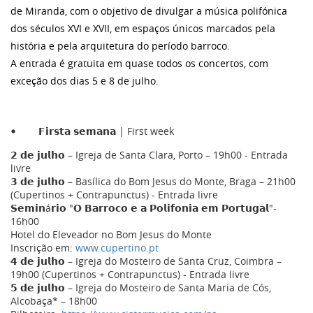
de Miranda, com o objetivo de divulgar a música polifónica
dos séculos XVI e XVII, em espaços únicos marcados pela
história e pela arquitetura do período barroco.
A entrada é gratuita em quase todos os concertos, com
exceção dos dias 5 e 8 de julho.
𝗙𝗶𝗿𝘀𝘁𝗮 𝘀𝗲𝗺𝗮𝗻𝗮 | First week
𝟮 𝗱𝗲 𝗷𝘂𝗹𝗵𝗼 – Igreja de Santa Clara, Porto – 19h00 - Entrada
livre
𝟯 𝗱𝗲 𝗷𝘂𝗹𝗵𝗼 – Basílica do Bom Jesus do Monte, Braga – 21h00
(Cupertinos + Contrapunctus) - Entrada livre
𝗦𝗲𝗺𝗶𝗻á𝗿𝗶𝗼 "𝗢 𝗕𝗮𝗿𝗿𝗼𝗰𝗼 𝗲 𝗮 𝗣𝗼𝗹𝗶𝗳𝗼𝗻𝗶𝗮 𝗲𝗺 𝗣𝗼𝗿𝘁𝘂𝗴𝗮𝗹"-
16h00
Hotel do Eleveador no Bom Jesus do Monte
Inscrição em:
www.cupertino.pt
𝟰 𝗱𝗲 𝗷𝘂𝗹𝗵𝗼 – Igreja do Mosteiro de Santa Cruz, Coimbra –
19h00 (Cupertinos + Contrapunctus) - Entrada livre
𝟱 𝗱𝗲 𝗷𝘂𝗹𝗵𝗼 – Igreja do Mosteiro de Santa Maria de Cós,
Alcobaça* – 18h00