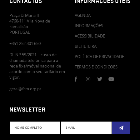
CONTACTOS
INFORMAÇÕES ÚTEIS
Praça D. Maria II
AGENDA
4760-111 Vila Nova de
INFORMAÇÕES
Famalicão
PORTUGAL
ACESSIBILIDADE
+351 252 301 650
BILHETEIRA
DL N.º 59/2021 – custo de
POLÍTICA DE PRIVACIDADE
chamada telefónica para a
rede fixa/móvel nacional de
TERMOS E CONDIÇÕES
acordo com o seu tarifário em
vigor.
geral@fcm.org.pt
NEWSLETTER