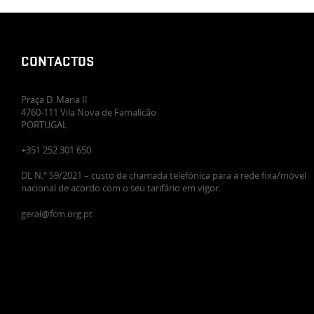
CONTACTOS
Praça D. Maria II
4760-111 Vila Nova de Famalicão
PORTUGAL
+351 252 301 650
DL N.º 59/2021 – custo de chamada telefónica para a rede fixa/móvel
nacional de acordo com o seu tarifário em vigor.
geral@fcm.org.pt