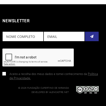
NEWSLETTER
Subscreve
Política
Aceito a recolha dos meus dados e tomei conhecimento da
de Privacidade
.
© 2026 FUNDAÇÃO CUPERTINO DE MIRANDA
DEVELOPED BY
ALENCASTRE.NET