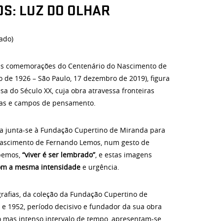
S: LUZ DO OLHAR
ado)
nas comemorações do Centenário do Nascimento de
o de 1926 – São Paulo, 17 dezembro de 2019), figura
sa do Século XX, cuja obra atravessa fronteiras
icas e campos de pensamento.
a junta-se à Fundação Cupertino de Miranda para
Nascimento de Fernando Lemos, num gesto de
bemos,
“viver é ser lembrado”
, e estas imagens
com a mesma intensidade
e urgência.
rafias, da coleção da Fundação Cupertino de
 e 1952, período decisivo e fundador da sua obra
o mas intenso intervalo de tempo, apresentam-se