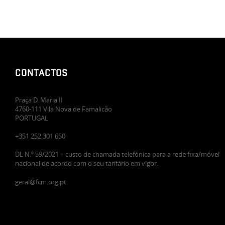
CONTACTOS
Praça D. Maria II
4760-111 Vila Nova de Famalicão
PORTUGAL
+351 252 301 650
DL N.º 59/2021 – custo de chamada telefónica para a rede fixa/móvel
nacional de acordo com o seu tarifário em vigor.
geral@fcm.org.pt