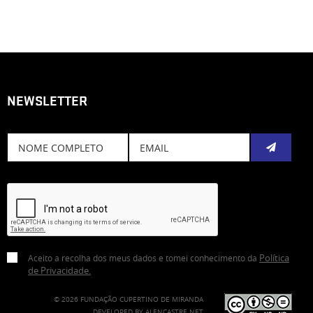
NEWSLETTER
Subscreve
Política
Aceito a recolha dos meus dados e tomei conhecimento da
de Privacidade
.
© 2026 FUNDAÇÃO CUPERTINO DE MIRANDA
DEVELOPED BY
ALENCASTRE.NET